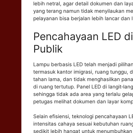
lebih netral, agar detail dokumen dan laya
yang terang namun tidak menyilaukan me
pelayanan bisa berjalan lebih lancar dan 
Pencahayaan LED di 
Publik
Lampu berbasis LED telah menjadi pilihan
termasuk kantor imigrasi, ruang tunggu, d
tahan lama, dan tidak menghasilkan pan
di ruang tertutup. Panel LED di langit‑l
sehingga tidak ada area yang terlalu gel
petugas melihat dokumen dan layar komp
Selain efisiensi, teknologi pencahayaa
intensitas cahaya sesuai kebutuhan rua
sedikit lebih hangat untuk menumbuhkan 