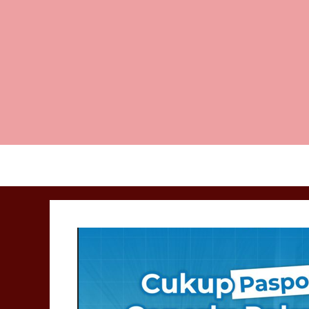
Skip
to
content