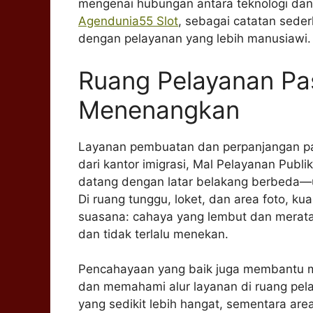
mengenai hubungan antara teknologi dan 
Agendunia55 Slot
, sebagai catatan seder
dengan pelayanan yang lebih manusiawi.
Ruang Pelayanan Pa
Menenangkan
Layanan pembuatan dan perpanjangan paspo
dari kantor imigrasi, Mal Pelayanan Publi
datang dengan latar belakang berbeda—un
Di ruang tunggu, loket, dan area foto, k
suasana: cahaya yang lembut dan merata
dan tidak terlalu menekan.
Pencahayaan yang baik juga membantu ma
dan memahami alur layanan di ruang pe
yang sedikit lebih hangat, sementara are