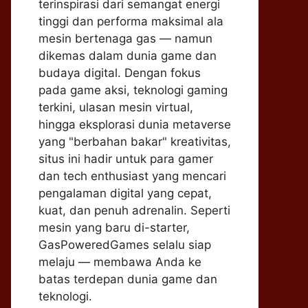
terinspirasi dari semangat energi
tinggi dan performa maksimal ala
mesin bertenaga gas — namun
dikemas dalam dunia game dan
budaya digital. Dengan fokus
pada game aksi, teknologi gaming
terkini, ulasan mesin virtual,
hingga eksplorasi dunia metaverse
yang "berbahan bakar" kreativitas,
situs ini hadir untuk para gamer
dan tech enthusiast yang mencari
pengalaman digital yang cepat,
kuat, dan penuh adrenalin. Seperti
mesin yang baru di-starter,
GasPoweredGames selalu siap
melaju — membawa Anda ke
batas terdepan dunia game dan
teknologi.