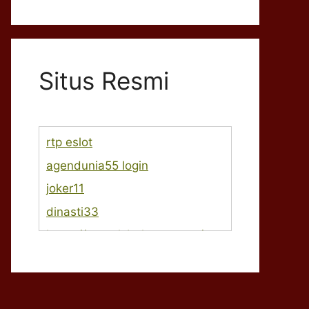
Situs Resmi
rtp eslot
agendunia55 login
joker11
dinasti33
https://www.lsbphotos.com/tea
m
https://egalet.com/about-
egalet/company-overview/