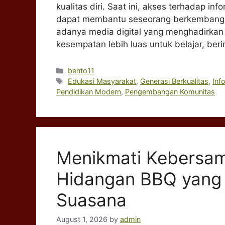
kualitas diri. Saat ini, akses terhadap i
dapat membantu seseorang berkembang s
adanya media digital yang menghadirkan i
kesempatan lebih luas untuk belajar, ber
Categories
bento11
Tags
Edukasi Masyarakat
,
Generasi Berkualitas
,
Inf
Pendidikan Modern
,
Pengembangan Komunitas
Menikmati Kebersa
Hidangan BBQ yang
Suasana
August 1, 2026
by
admin