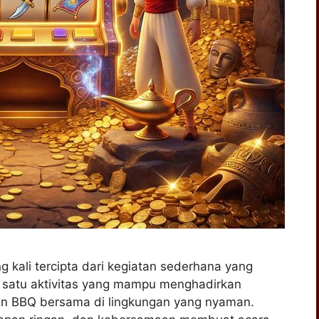
g kali tercipta dari kegiatan sederhana yang
h satu aktivitas yang mampu menghadirkan
an BBQ bersama di lingkungan yang nyaman.