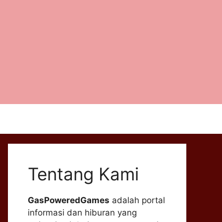
Tentang Kami
GasPoweredGames
adalah portal
informasi dan hiburan yang