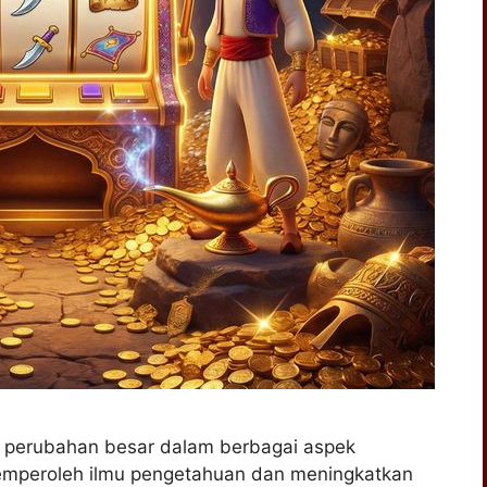
 perubahan besar dalam berbagai aspek
emperoleh ilmu pengetahuan dan meningkatkan