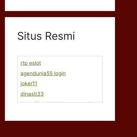
Situs Resmi
rtp eslot
agendunia55 login
joker11
dinasti33
https://www.lsbphotos.com/tea
m
https://egalet.com/about-
egalet/company-overview/