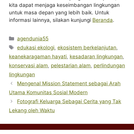
kita dapat menjaga keseimbangan lingkungan
untuk masa depan yang lebih baik. Untuk
informasi lainnya, silakan kunjungi
Beranda
.
Categories
agendunia55
Tags
edukasi ekologi
,
ekosistem berkelanjutan
,
keanekaragaman hayati
,
kesadaran lingkungan
,
konservasi alam
,
pelestarian alam
,
perlindungan
lingkungan
Mengenal Mission Statement sebagai Arah
Utama Komunitas Sosial Modern
Fotografi Keluarga Sebagai Cerita yang Tak
Lekang oleh Waktu