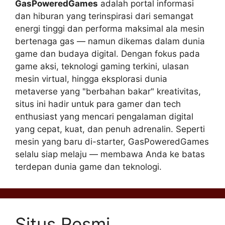
GasPoweredGames
adalah portal informasi
dan hiburan yang terinspirasi dari semangat
energi tinggi dan performa maksimal ala mesin
bertenaga gas — namun dikemas dalam dunia
game dan budaya digital. Dengan fokus pada
game aksi, teknologi gaming terkini, ulasan
mesin virtual, hingga eksplorasi dunia
metaverse yang "berbahan bakar" kreativitas,
situs ini hadir untuk para gamer dan tech
enthusiast yang mencari pengalaman digital
yang cepat, kuat, dan penuh adrenalin. Seperti
mesin yang baru di-starter, GasPoweredGames
selalu siap melaju — membawa Anda ke batas
terdepan dunia game dan teknologi.
Situs Resmi