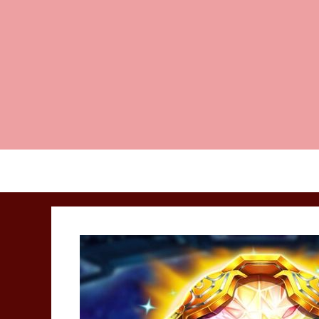
Skip
to
content