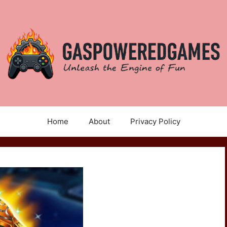
Home
About
Privacy Policy