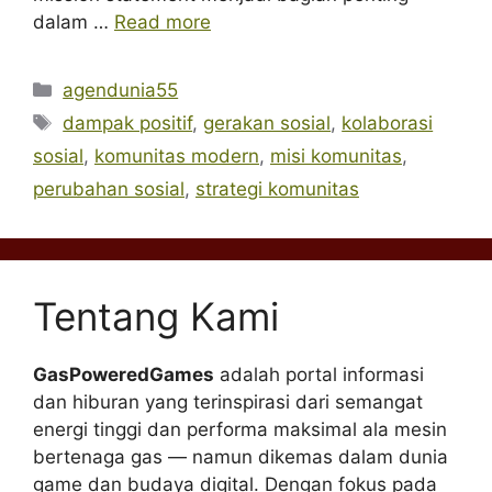
dalam …
Read more
Categories
agendunia55
Tags
dampak positif
,
gerakan sosial
,
kolaborasi
sosial
,
komunitas modern
,
misi komunitas
,
perubahan sosial
,
strategi komunitas
Tentang Kami
GasPoweredGames
adalah portal informasi
dan hiburan yang terinspirasi dari semangat
energi tinggi dan performa maksimal ala mesin
bertenaga gas — namun dikemas dalam dunia
game dan budaya digital. Dengan fokus pada