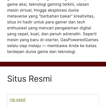
game aksi, teknologi gaming terkini, ulasan
mesin virtual, hingga eksplorasi dunia
metaverse yang "berbahan bakar" kreativitas,
situs ini hadir untuk para gamer dan tech
enthusiast yang mencari pengalaman digital
yang cepat, kuat, dan penuh adrenalin. Seperti
mesin yang baru di-starter, GasPoweredGames
selalu siap melaju — membawa Anda ke batas
terdepan dunia game dan teknologi.
Situs Resmi
rtp eslot