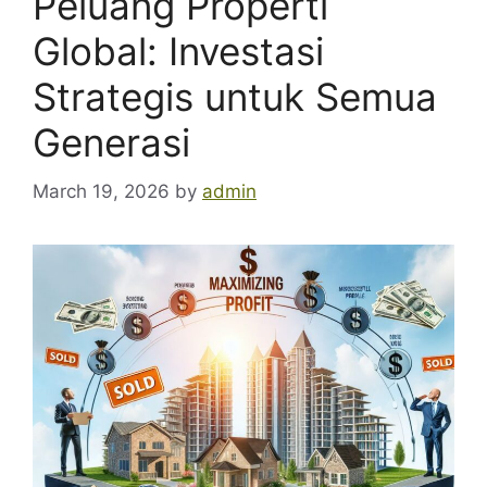
Peluang Properti
Global: Investasi
Strategis untuk Semua
Generasi
March 19, 2026
by
admin