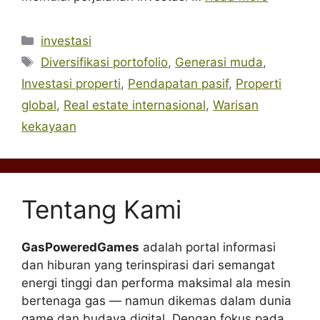
Categories
investasi
Tags
Diversifikasi portofolio
,
Generasi muda
,
Investasi properti
,
Pendapatan pasif
,
Properti
global
,
Real estate internasional
,
Warisan
kekayaan
Tentang Kami
GasPoweredGames
adalah portal informasi
dan hiburan yang terinspirasi dari semangat
energi tinggi dan performa maksimal ala mesin
bertenaga gas — namun dikemas dalam dunia
game dan budaya digital. Dengan fokus pada