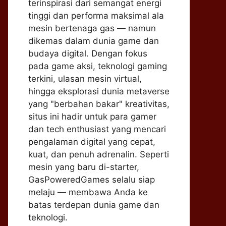
terinspirasi dari semangat energi
tinggi dan performa maksimal ala
mesin bertenaga gas — namun
dikemas dalam dunia game dan
budaya digital. Dengan fokus
pada game aksi, teknologi gaming
terkini, ulasan mesin virtual,
hingga eksplorasi dunia metaverse
yang "berbahan bakar" kreativitas,
situs ini hadir untuk para gamer
dan tech enthusiast yang mencari
pengalaman digital yang cepat,
kuat, dan penuh adrenalin. Seperti
mesin yang baru di-starter,
GasPoweredGames selalu siap
melaju — membawa Anda ke
batas terdepan dunia game dan
teknologi.