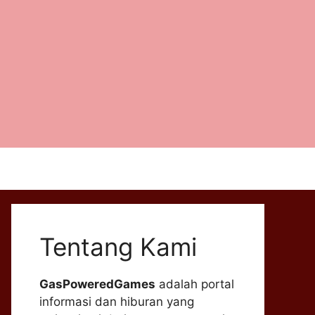
Tentang Kami
GasPoweredGames
adalah portal
informasi dan hiburan yang