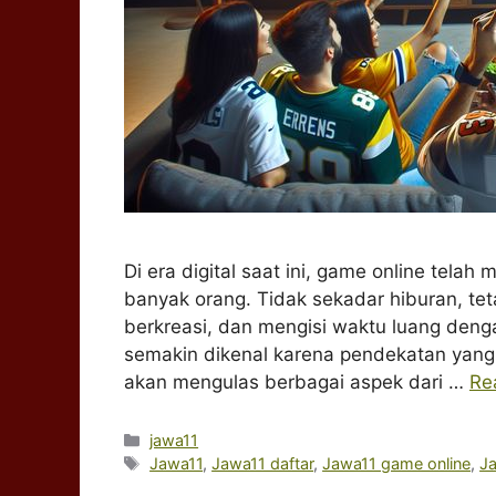
Di era digital saat ini, game online telah
banyak orang. Tidak sekadar hiburan, tet
berkreasi, dan mengisi waktu luang denga
semakin dikenal karena pendekatan yang l
akan mengulas berbagai aspek dari …
Re
Categories
jawa11
Tags
Jawa11
,
Jawa11 daftar
,
Jawa11 game online
,
Ja