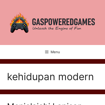
Skip
to
content
Menu
kehidupan modern