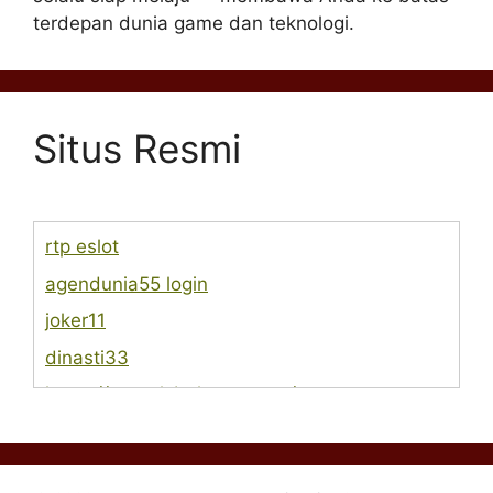
terdepan dunia game dan teknologi.
Situs Resmi
rtp eslot
agendunia55 login
joker11
dinasti33
https://www.lsbphotos.com/team
https://egalet.com/about-egalet/company-
overview/