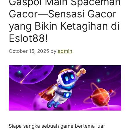
Gaspol Main Spaceman
Gacor—Sensasi Gacor
yang Bikin Ketagihan di
Eslot88!
October 15, 2025
by
admin
Siapa sangka sebuah game bertema luar