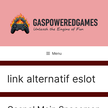
Skip
to
content
Menu
link alternatif eslot