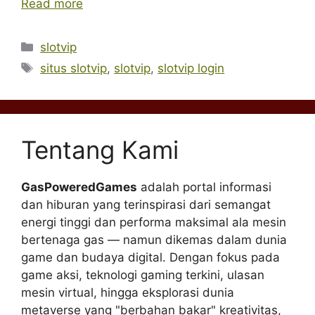
Read more
Categories
slotvip
Tags
situs slotvip
,
slotvip
,
slotvip login
Tentang Kami
GasPoweredGames
adalah portal informasi
dan hiburan yang terinspirasi dari semangat
energi tinggi dan performa maksimal ala mesin
bertenaga gas — namun dikemas dalam dunia
game dan budaya digital. Dengan fokus pada
game aksi, teknologi gaming terkini, ulasan
mesin virtual, hingga eksplorasi dunia
metaverse yang "berbahan bakar" kreativitas,