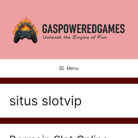
Skip
to
content
Menu
situs slotvip