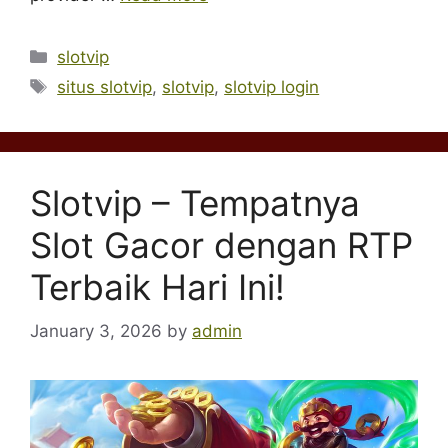
Categories
slotvip
Tags
situs slotvip
,
slotvip
,
slotvip login
Slotvip – Tempatnya
Slot Gacor dengan RTP
Terbaik Hari Ini!
January 3, 2026
by
admin