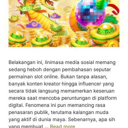
Belakangan ini, linimasa media sosial memang
sedang heboh dengan pembahasan seputar
permainan slot online. Bukan tanpa alasan,
banyak konten kreator hingga influencer yang
secara tidak langsung memamerkan keseruan
mereka saat mencoba peruntungan di platform
digital. Fenomena ini pun memancing rasa
penasaran publik, terutama kalangan muda
yang aktif di dunia maya. Sebenarnya, apa sih
yang membuat …
Read more