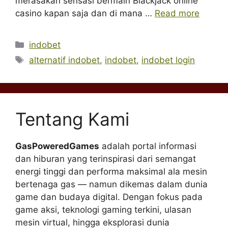
merasakan sensasi bermain Blackjack online
casino kapan saja dan di mana …
Read more
Categories
indobet
Tags
alternatif indobet
,
indobet
,
indobet login
Tentang Kami
GasPoweredGames
adalah portal informasi
dan hiburan yang terinspirasi dari semangat
energi tinggi dan performa maksimal ala mesin
bertenaga gas — namun dikemas dalam dunia
game dan budaya digital. Dengan fokus pada
game aksi, teknologi gaming terkini, ulasan
mesin virtual, hingga eksplorasi dunia