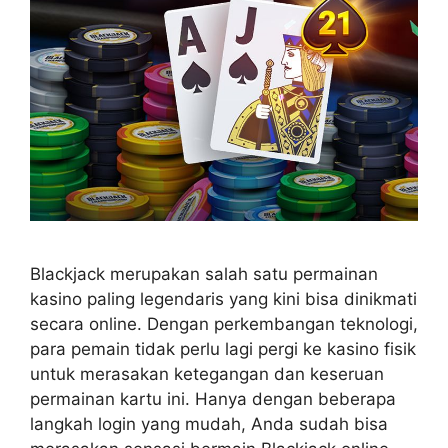
Blackjack merupakan salah satu permainan
kasino paling legendaris yang kini bisa dinikmati
secara online. Dengan perkembangan teknologi,
para pemain tidak perlu lagi pergi ke kasino fisik
untuk merasakan ketegangan dan keseruan
permainan kartu ini. Hanya dengan beberapa
langkah login yang mudah, Anda sudah bisa