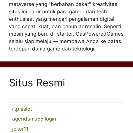
metaverse yang "berbahan bakar" kreativitas,
situs ini hadir untuk para gamer dan tech
enthusiast yang mencari pengalaman digital
yang cepat, kuat, dan penuh adrenalin. Seperti
mesin yang baru di-starter, GasPoweredGames
selalu siap melaju — membawa Anda ke batas
terdepan dunia game dan teknologi.
Situs Resmi
rtp eslot
agendunia55 login
joker11