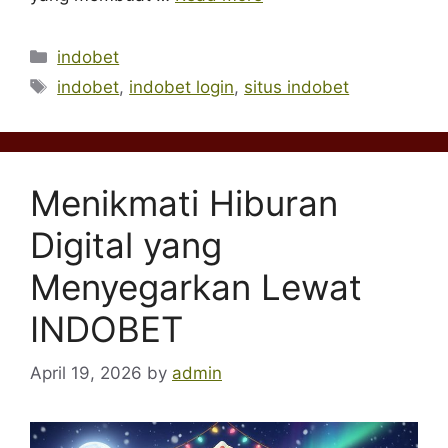
Categories
indobet
Tags
indobet
,
indobet login
,
situs indobet
Menikmati Hiburan
Digital yang
Menyegarkan Lewat
INDOBET
April 19, 2026
by
admin