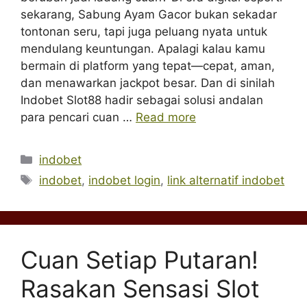
sekarang, Sabung Ayam Gacor bukan sekadar
tontonan seru, tapi juga peluang nyata untuk
mendulang keuntungan. Apalagi kalau kamu
bermain di platform yang tepat—cepat, aman,
dan menawarkan jackpot besar. Dan di sinilah
Indobet Slot88 hadir sebagai solusi andalan
para pencari cuan …
Read more
Categories
indobet
Tags
indobet
,
indobet login
,
link alternatif indobet
Cuan Setiap Putaran!
Rasakan Sensasi Slot