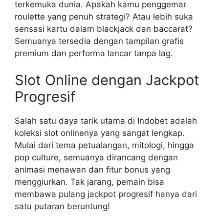
terkemuka dunia. Apakah kamu penggemar
roulette yang penuh strategi? Atau lebih suka
sensasi kartu dalam blackjack dan baccarat?
Semuanya tersedia dengan tampilan grafis
premium dan performa lancar tanpa lag.
Slot Online dengan Jackpot
Progresif
Salah satu daya tarik utama di Indobet adalah
koleksi slot onlinenya yang sangat lengkap.
Mulai dari tema petualangan, mitologi, hingga
pop culture, semuanya dirancang dengan
animasi menawan dan fitur bonus yang
menggiurkan. Tak jarang, pemain bisa
membawa pulang jackpot progresif hanya dari
satu putaran beruntung!