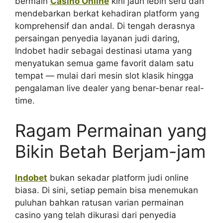
bermain
Casino Online
kini jauh lebih seru dan
mendebarkan berkat kehadiran platform yang
komprehensif dan andal. Di tengah derasnya
persaingan penyedia layanan judi daring,
Indobet hadir sebagai destinasi utama yang
menyatukan semua game favorit dalam satu
tempat — mulai dari mesin slot klasik hingga
pengalaman live dealer yang benar-benar real-
time.
Ragam Permainan yang
Bikin Betah Berjam-jam
Indobet
bukan sekadar platform judi online
biasa. Di sini, setiap pemain bisa menemukan
puluhan bahkan ratusan varian permainan
casino yang telah dikurasi dari penyedia