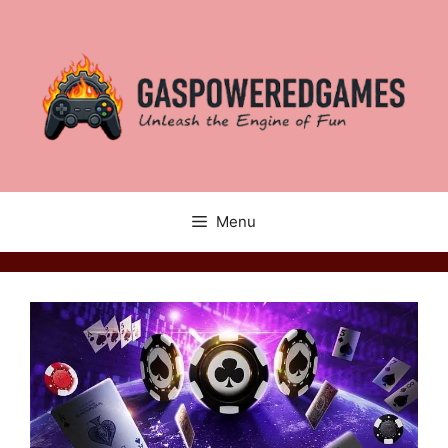
Skip
to
content
Menu