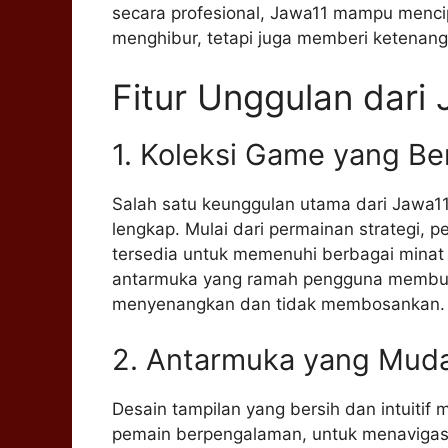
secara profesional, Jawa11 mampu menci
menghibur, tetapi juga memberi ketenang
Fitur Unggulan dari
1. Koleksi Game yang Be
Salah satu keunggulan utama dari Jawa1
lengkap. Mulai dari permainan strategi, 
tersedia untuk memenuhi berbagai minat 
antarmuka yang ramah pengguna membua
menyenangkan dan tidak membosankan.
2. Antarmuka yang Mud
Desain tampilan yang bersih dan intuitif
pemain berpengalaman, untuk menavigasi