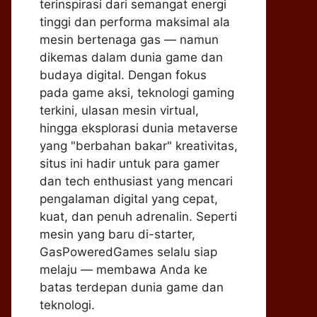
terinspirasi dari semangat energi
tinggi dan performa maksimal ala
mesin bertenaga gas — namun
dikemas dalam dunia game dan
budaya digital. Dengan fokus
pada game aksi, teknologi gaming
terkini, ulasan mesin virtual,
hingga eksplorasi dunia metaverse
yang "berbahan bakar" kreativitas,
situs ini hadir untuk para gamer
dan tech enthusiast yang mencari
pengalaman digital yang cepat,
kuat, dan penuh adrenalin. Seperti
mesin yang baru di-starter,
GasPoweredGames selalu siap
melaju — membawa Anda ke
batas terdepan dunia game dan
teknologi.