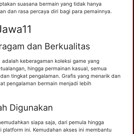
ptakan suasana bermain yang tidak hanya
an dan rasa percaya diri bagi para pemainnya.
 Jawa11
ragam dan Berkualitas
1 adalah keberagaman koleksi game yang
petualangan, hingga permainan kasual, semua
dan tingkat pengalaman. Grafis yang menarik dan
t pengalaman bermain menjadi lebih
ah Digunakan
 memudahkan siapa saja, dari pemula hingga
 platform ini. Kemudahan akses ini membantu