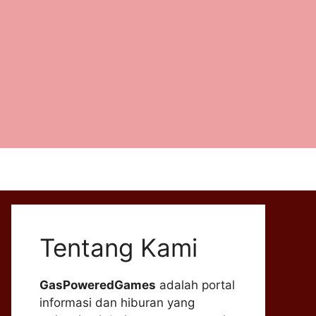
Tentang Kami
GasPoweredGames
adalah portal
informasi dan hiburan yang