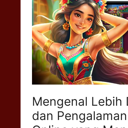
Mengenal Lebih 
dan Pengalaman