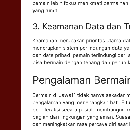
pemain lebih fokus menikmati permainan
yang rumit.
3. Keamanan Data dan T
Keamanan merupakan prioritas utama dal
menerapkan sistem perlindungan data ya
dan data pribadi pemain terlindungi dari
bisa bermain dengan tenang dan penuh 
Pengalaman Bermai
Bermain di Jawa11 tidak hanya sekadar m
pengalaman yang menenangkan hati. Fitu
berinteraksi secara positif, membangun 
bagian dari lingkungan yang aman. Suas
dan meningkatkan rasa percaya diri saat