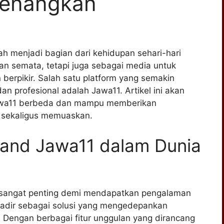
nenangkan
elah menjadi bagian dari kehidupan sehari-hari
an semata, tetapi juga sebagai media untuk
erpikir. Salah satu platform yang semakin
n profesional adalah Jawa11. Artikel ini akan
awa11 berbeda dan mampu memberikan
sekaligus memuaskan.
and Jawa11 dalam Dunia
t sangat penting demi mendapatkan pengalaman
dir sebagai solusi yang mengedepankan
Dengan berbagai fitur unggulan yang dirancang