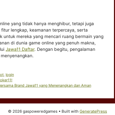
ne yang tidak hanya menghibur, tetapi juga
tur lengkap, keamanan terpercaya, serta
cok untuk mereka yang mencari ruang bermain yang
lanan di dunia game online yang penuh makna,
lui
Jawa11 Daftar
. Dengan begitu, pengalaman
n menyenangkan.
ot
,
login
oker11!
 Bersama Brand Jawa11 yang Menenangkan dan Aman
© 2026 gaspoweredgames
• Built with
GeneratePress