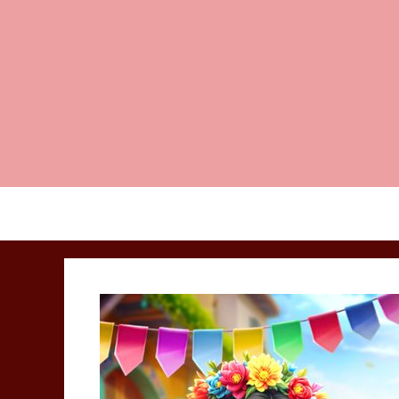
Skip
to
content