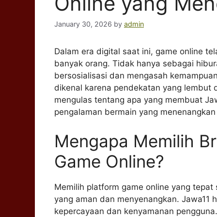
Online yang Me
January 30, 2026
by
admin
Dalam era digital saat ini, game online t
banyak orang. Tidak hanya sebagai hibur
bersosialisasi dan mengasah kemampuan b
dikenal karena pendekatan yang lembut da
mengulas tentang apa yang membuat J
pengalaman bermain yang menenangkan 
Mengapa Memilih Br
Game Online?
Memilih platform game online yang tepa
yang aman dan menyenangkan. Jawa11 ha
kepercayaan dan kenyamanan pengguna. 