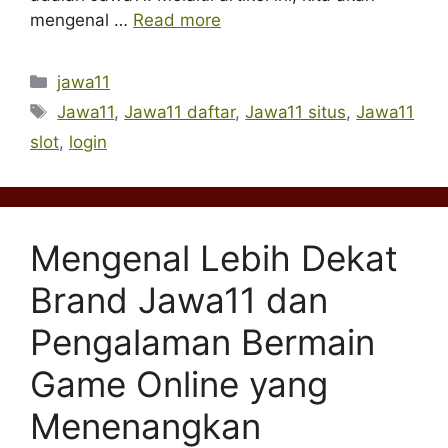
mengenal …
Read more
Categories
jawa11
Tags
Jawa11
,
Jawa11 daftar
,
Jawa11 situs
,
Jawa11
slot
,
login
Mengenal Lebih Dekat
Brand Jawa11 dan
Pengalaman Bermain
Game Online yang
Menenangkan