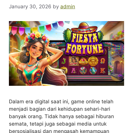
January 30, 2026
by
admin
Dalam era digital saat ini, game online telah
menjadi bagian dari kehidupan sehari-hari
banyak orang. Tidak hanya sebagai hiburan
semata, tetapi juga sebagai media untuk
bersosialisasi dan mengasah kemampuan