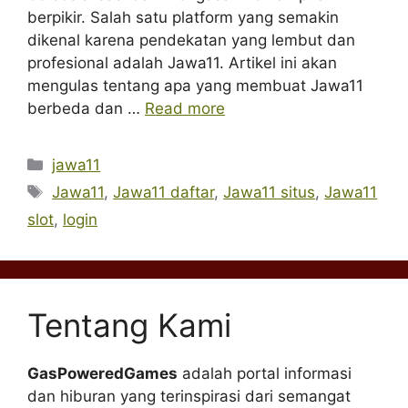
berpikir. Salah satu platform yang semakin
dikenal karena pendekatan yang lembut dan
profesional adalah Jawa11. Artikel ini akan
mengulas tentang apa yang membuat Jawa11
berbeda dan …
Read more
Categories
jawa11
Tags
Jawa11
,
Jawa11 daftar
,
Jawa11 situs
,
Jawa11
slot
,
login
Tentang Kami
GasPoweredGames
adalah portal informasi
dan hiburan yang terinspirasi dari semangat