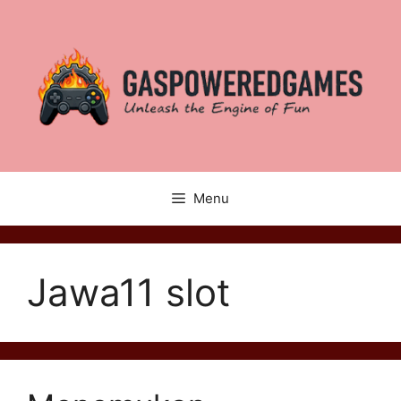
Skip
to
content
Menu
Jawa11 slot