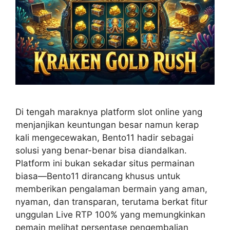
Di tengah maraknya platform slot online yang
menjanjikan keuntungan besar namun kerap
kali mengecewakan, Bento11 hadir sebagai
solusi yang benar-benar bisa diandalkan.
Platform ini bukan sekadar situs permainan
biasa—Bento11 dirancang khusus untuk
memberikan pengalaman bermain yang aman,
nyaman, dan transparan, terutama berkat fitur
unggulan Live RTP 100% yang memungkinkan
pemain melihat persentase pengembalian