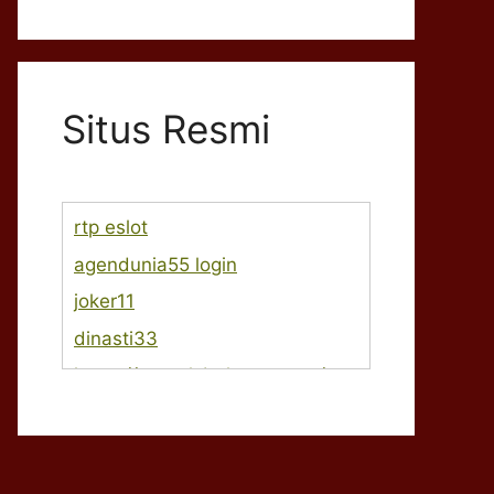
Situs Resmi
rtp eslot
agendunia55 login
joker11
dinasti33
https://www.lsbphotos.com/tea
m
https://egalet.com/about-
egalet/company-overview/