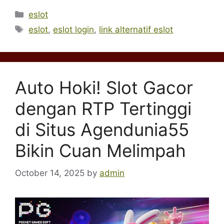
Categories
eslot
Tags
eslot
,
eslot login
,
link alternatif eslot
Auto Hoki! Slot Gacor
dengan RTP Tertinggi
di Situs Agendunia55
Bikin Cuan Melimpah
October 14, 2025
by
admin