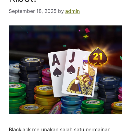
September 18, 2025
by
admin
Blackjack merupakan salah satu permainan