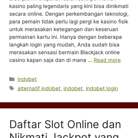
kasino paling legendaris yang kini bisa dinikmati
secara online. Dengan perkembangan teknologi,
para pemain tidak perlu lagi pergi ke kasino fisik
untuk merasakan ketegangan dan keseruan
permainan kartu ini. Hanya dengan beberapa
langkah login yang mudah, Anda sudah bisa
merasakan sensasi bermain Blackjack online
casino kapan saja dan di mana …
Read more
Categories
indobet
Tags
alternatif indobet
,
indobet
,
indobet login
Daftar Slot Online dan
Nikmati Jackpot yang