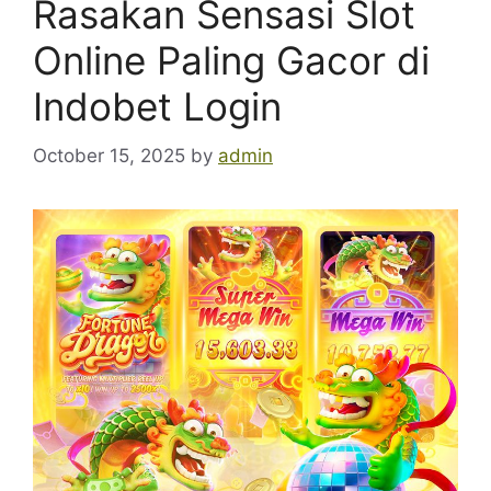
Rasakan Sensasi Slot
Online Paling Gacor di
Indobet Login
October 15, 2025
by
admin