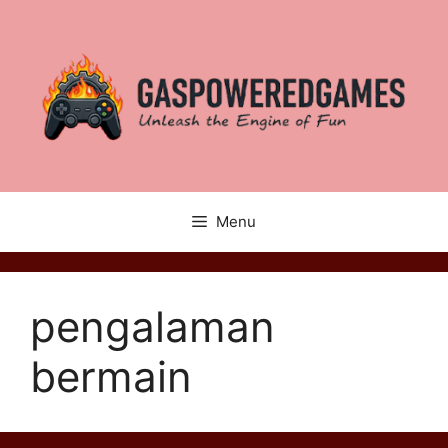
Skip
to
content
Menu
pengalaman
bermain