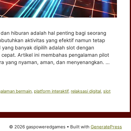
dan hiburan adalah hal penting bagi seorang
butuhkan aktivitas yang efektif namun tetap
 yang banyak dipilih adalah slot dengan
cepat. Artikel ini membahas pengalaman pilot
cara yang nyaman, aman, dan menyenangkan. …
alaman bermain
,
platform interaktif
,
relaksasi digital
,
slot
© 2026 gaspoweredgames
• Built with
GeneratePress