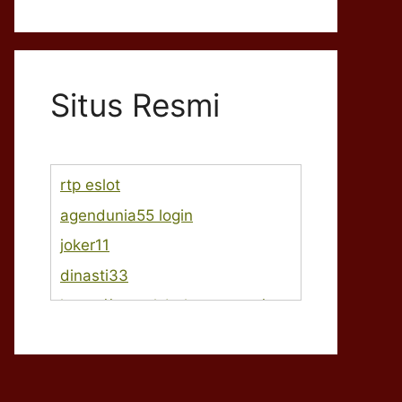
Situs Resmi
rtp eslot
agendunia55 login
joker11
dinasti33
https://www.lsbphotos.com/tea
m
https://egalet.com/about-
egalet/company-overview/