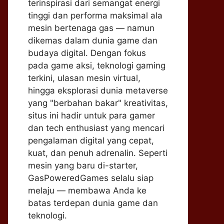
terinspirasi dari semangat energi
tinggi dan performa maksimal ala
mesin bertenaga gas — namun
dikemas dalam dunia game dan
budaya digital. Dengan fokus
pada game aksi, teknologi gaming
terkini, ulasan mesin virtual,
hingga eksplorasi dunia metaverse
yang "berbahan bakar" kreativitas,
situs ini hadir untuk para gamer
dan tech enthusiast yang mencari
pengalaman digital yang cepat,
kuat, dan penuh adrenalin. Seperti
mesin yang baru di-starter,
GasPoweredGames selalu siap
melaju — membawa Anda ke
batas terdepan dunia game dan
teknologi.