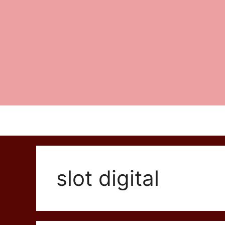
Skip
to
content
slot digital